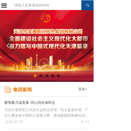
끀
끀
网站首页
끠
集团简介
组织机构
供热区域
넳
넲
业务介绍
集团新闻
通知公告
更多+
集团新闻
综合资讯
聚智聚力谋发展 同心同向保民生
为充分发挥职工代表大会民主管理、民主监督作用，广
党建动态
泛汇聚全体干部职工智慧力量，推动集团供热事业高质
量发展，7月23日上午，滨海供热集团召开第二届第三
2026-07-27
82
넶
工会园地
次职工代表大会。集团领导班子成员、职工代表、列席