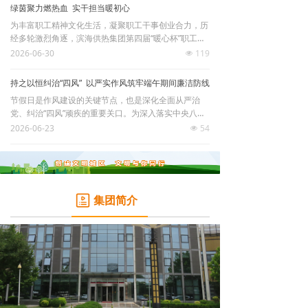
代表等百余人参加会议。
绿茵聚力燃热血 实干担当暖初心
团青风采
为丰富职工精神文化生活，凝聚职工干事创业合力，历
经多轮激烈角逐，滨海供热集团第四届“暖心杯”职工足
业务办理指南
球联赛圆满收官。本次赛事于4月正式开赛，各子公司
2026-06-30
119
넶
及业务部积极响应，共组建5支代表队参赛。赛事分为
行业政策法规
积分赛和决赛两大阶段，累计开展11场对决。球员们默
持之以恒纠治“四风” 以严实作风筑牢端午期间廉洁防线
契传接、奋力防守、全力冲刺，充分展现出团结协作、
节假日是作风建设的关键节点，也是深化全面从严治
迎难而上的良好精神面貌。
服务网点信息
党、纠治“四风”顽疾的重要关口。为深入落实中央八项
规定精神，扎实推进“作风建设年”活动走深走实，切实
2026-06-23
54
넶
供热小常识
筑牢全体干部职工廉洁自律和安全生产思想防线，集团
纪委紧扣区纪委监委驻滨海国投公司纪检监察组各项工
作要求，结合夏季供热工作实际，联合集团综合办公
廉洁文化
室、安全保卫部，在端午节日期间开展“四不两直”专项
明察暗访，精准发力抓实节日监督、从严从实整治作风
监督举报
集团简介
顽疾。
企业理念
职工文苑
精彩聚焦