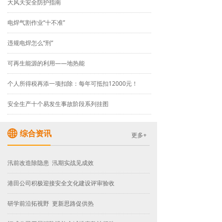
大风天安全防护指南
电焊气割作业“十不准”
违规电焊怎么“刑”
可再生能源的利用——地热能
个人所得税再添一项扣除：每年可抵扣12000元！
安全生产十个易发生事故阶段系列挂图
综合资讯
更多+
汛前改造除隐患 汛期实战见成效
港田公司积极迎接安全文化建设评审验收
研学前沿拓视野 更新思路促供热