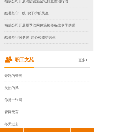
福成公司开展消防设施全域排查整治行动
酷暑坚守一线 实干护航民生
福成公司开展夏季管网保温检修备战冬季供暖
酷暑坚守保冬暖 匠心检修护民生
职工文苑
更多+
奔跑的管线
炎热的风
你是一张网
管网无言
冬天过去