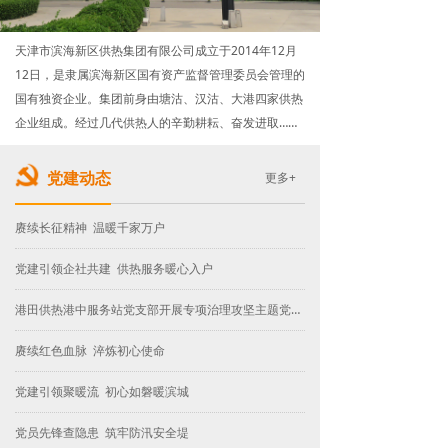
企业视频
天津市滨海新区供热集团有限公司成立于2014年12月
信息公开
12日，是隶属滨海新区国有资产监督管理委员会管理的
国有独资企业。
集团前身由塘沽、汉沽、大港四家供热
企业组成。经过几代供热人的辛勤耕耘、奋发进取……
更多+
党建动态
赓续长征精神 温暖千家万户
党建引领企社共建 供热服务暖心入户
港田供热港中服务站党支部开展专项治理攻坚主题党日活动
赓续红色血脉 淬炼初心使命
党建引领聚暖流 初心如磐暖滨城
党员先锋查隐患 筑牢防汛安全堤