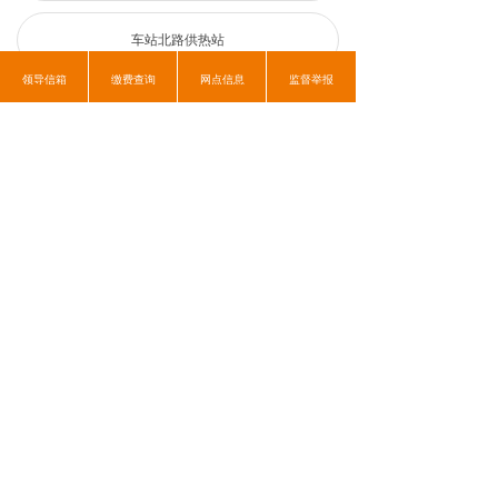
企业视频
车站北路供热站
信息公开
领导信箱
缴费查询
网点信息
监督举报
新城供热站
大港开发区供热站
0
分享到：
版权所有：天津市滨海新区供热集团有限公司
津ICP备15008657号
津ICP备15008657号-1
津公网安备12019202000406号