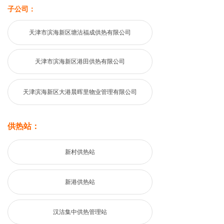
子公司：
团青风采
天津市滨海新区塘沽福成供热有限公司
业务办理指南
行业政策法规
天津市滨海新区港田供热有限公司
服务网点信息
天津滨海新区大港晨晖里物业管理有限公司
供热小常识
廉洁文化
供热站：
监督举报
新村供热站
企业理念
新港供热站
职工文苑
汉沽集中供热管理站
精彩聚焦