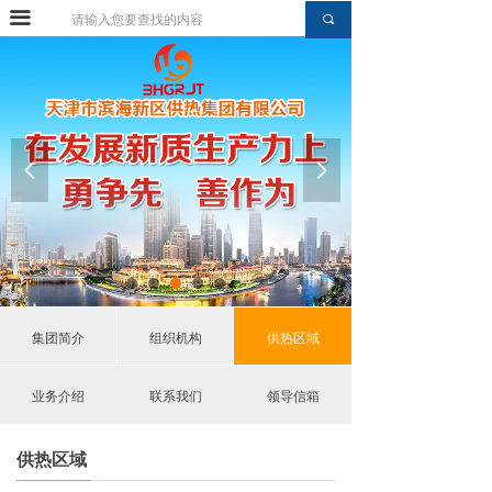
끀
网站首页
끠
集团简介
组织机构
供热区域
넳
넲
业务介绍
集团新闻
通知公告
集团简介
组织机构
供热区域
综合资讯
业务介绍
联系我们
领导信箱
党建动态
供热区域
工会园地